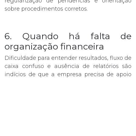
regularização de pendências e orientação
sobre procedimentos corretos.
6. Quando há falta de
organização financeira
Dificuldade para entender resultados, fluxo de
caixa confuso e ausência de relatórios são
indícios de que a empresa precisa de apoio
profissional.
Com a contabilidade adequada, o empresário
passa a ter:
relatórios financeiros confiáveis;
demonstrações contábeis atualizadas;
visão clara sobre lucros, custos e impostos.